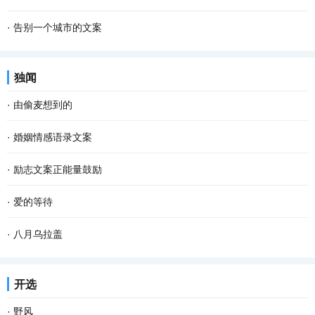
·
告别一个城市的文案
独闻
·
由偷麦想到的
·
婚姻情感语录文案
·
励志文案正能量鼓励
·
爱的等待
·
八月乌拉盖
开选
·
野风