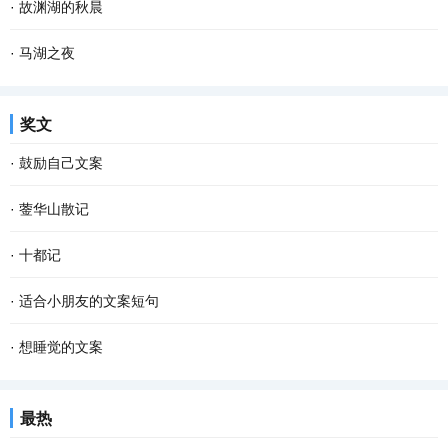
·
故渊湖的秋晨
·
马湖之夜
奖文
·
鼓励自己文案
·
蓥华山散记
·
十都记
·
适合小朋友的文案短句
·
想睡觉的文案
最热