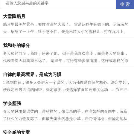
大雪降腊月
腊月里最美的景色，要数弥漫的大雪了。 雪是从晌午开始下的。阴沉沉的
天，酝酿了一上午，终于憋不住。先是米粒大小的雪籽儿，打在瓦片上、
枯枝上，沙沙作响。接着，雪籽中夹带...
我和冬的缘分
冬天如约而至，我终于盼来了她。 倒不是我喜欢寒冷，而是冬天的到来，
代表着春天就离我不远了。 这些年，过得有些步履蹒跚，这样或那样的原
因。所以我一直在期待着 人生 跟季节...
自律的最高境界，是成为习惯
1 说到自律，很多人会进入一个误区，认为强度是自律的核心。决定早起，
便设定凌晨四点的闹钟；决定减肥，便选择节食加高难度运动……兴冲冲
立目标，却因为强度太大，内心已有...
学会坚强
春天的风雨是温柔的，是慈祥的，像母亲的手，在润如酥的春雨中，沉寂
了很久的万物复苏了，但最先露头的总是小草，它们悄悄地，但坚定地从
土里钻出来，为山野铺上一层绿色，充...
安全感的文案