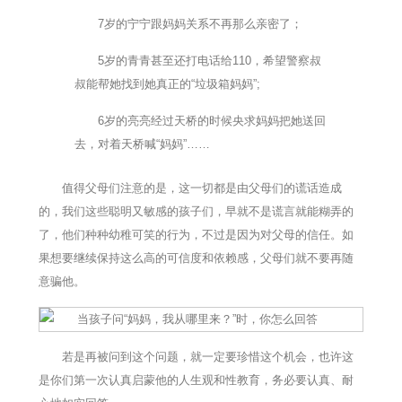
7岁的宁宁跟妈妈关系不再那么亲密了；
5岁的青青甚至还打电话给110，希望警察叔
叔能帮她找到她真正的“垃圾箱妈妈”;
6岁的亮亮经过天桥的时候央求妈妈把她送回
去，对着天桥喊“妈妈”……
值得父母们注意的是，这一切都是由父母们的谎话造成
的，我们这些聪明又敏感的孩子们，早就不是谎言就能糊弄的
了，他们种种幼稚可笑的行为，不过是因为对父母的信任。如
果想要继续保持这么高的可信度和依赖感，父母们就不要再随
意骗他。
若是再被问到这个问题，就一定要珍惜这个机会，也许这
是你们第一次认真启蒙他的人生观和性教育，务必要认真、耐