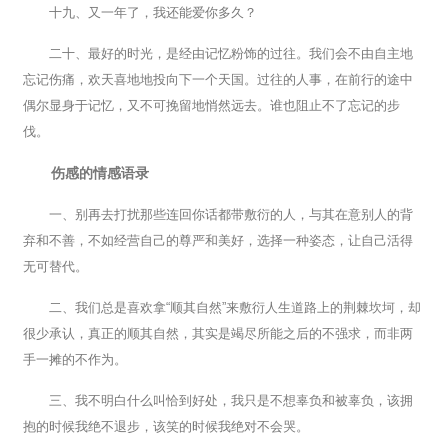
十九、又一年了，我还能爱你多久？
二十、最好的时光，是经由记忆粉饰的过往。我们会不由自主地
忘记伤痛，欢天喜地地投向下一个天国。过往的人事，在前行的途中
偶尔显身于记忆，又不可挽留地悄然远去。谁也阻止不了忘记的步
伐。
伤感的情感语录
一、别再去打扰那些连回你话都带敷衍的人，与其在意别人的背
弃和不善，不如经营自己的尊严和美好，选择一种姿态，让自己活得
无可替代。
二、我们总是喜欢拿“顺其自然”来敷衍人生道路上的荆棘坎坷，却
很少承认，真正的顺其自然，其实是竭尽所能之后的不强求，而非两
手一摊的不作为。
三、我不明白什么叫恰到好处，我只是不想辜负和被辜负，该拥
抱的时候我绝不退步，该笑的时候我绝对不会哭。