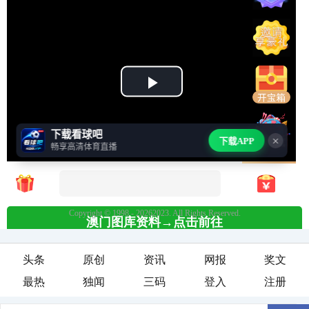
头条
原创
资讯
网报
奖文
最热
独闻
三码
登入
注册