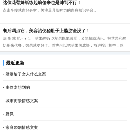
这位花臂妹纸练起瑜伽来也是帅到不行！
点击享瘦就瘦好身材，关注最具影响力的瘦身知识平台...
餐后喝点它，美容治便秘肚子上脂肪全没了！
深 夜 减 肥 - ▼ 1、 苹果酸奶 吃苹果既能减肥，又能帮助消化。把苹果和酸
奶用来代餐，效果就更好了。首先可以把苹果切成块，放进榨汁机中，然
后再把榨好的苹果汁与酸奶拌在一起...
最近更新
·
婚姻给了女人什么文案
·
由偷麦想到的
·
城市街景情感文案
·
野风
·
家庭婚姻情感文案