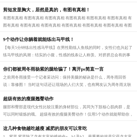
近一看，原来是婆婆和公公，我已经快...
剪短发显胸大，居然是真的，有图有真相！
有图有真相 有图有真相 有图有真相 有图有真相 有图有真相 有图有真相 有
图有真相 有图有真相 有图有真相 有图有真相 有图有真相 有图有真相 有图
有真相...
9个动作让你躺着就能练出马甲线！
【每天5分钟练出性感马甲线】在男性勤练人鱼线的同时，女性们也兴起了
练马甲线的风潮：结实的小腹，性感的线条让人称羡。对挤挤总会有的事
业线，拥有马甲线的女性呈现的体态更...
你们都被周冬雨杨紫的腿给骗了！离开ps简直一言
之前周冬雨接受一个记者采访问：保持美腿的秘诀是什么，周冬雨回答
说：靠修图！ 当时这句话还让现场的人们大笑，也有网友认为周冬雨太耿
直，然而，看了一些没有后期修的图片之...
超级有效的瘦腿翘臀动作
腿部和臀部是现代女性比较注重的身材部位，其同为下肢核心肌肉群，是
可以同时锻炼的哦。 超级有效的瘦腿美臀动作！仅用5个动作就能帮助你，
瘦出性感美腿，同时还塑造紧致翘臀...
这几种食物越吃越瘦 减肥的朋友可以常吃
1、紫菜 紫菜除了含有丰富的维他命a、b1及b2，最重要的就是它蕴含丰富