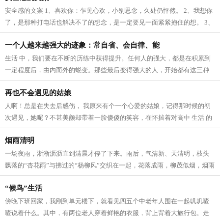
安全感的文案 1、喜欢你：乍见心欢，小别思念，久处仍怦然。 2、我想你
了，是那种打电话也解决不了的想念，是一定要见一面紧紧抱住的想。 3、
我爱这个世界上的三件事：太阳，月...
一个人越来越强大的迹象：常自省、会自律、能
生活 中，我们要在不断的历练中获得提升。任何人的强大，都是在积累到
一定程度后，由内而外的蜕变。那些最后变得强大的人，开始都有这三种
迹象。 常自省 人生 路上，每个人的境...
再也不会遇见的姑娘
人啊！总是在失去后感伤， 我原来有个一个心爱的姑娘，记得那时候的初
次遇见，她呢？不甚美颜却带着一脸傻傻的笑容，在怀揣着对高中 生活 的
向往，在人群中拥挤寻找着我的老师...
烟雨清明
一场夜雨，淅淅沥沥直到清晨才停了下来。雨后，气清新、天清明，枝头
飘落的“杏花雨”与拂过的“杨柳风”交织在一起，花落成雨，柳茂似烟，烟雨
清明寄深情。 清明，逐雨而来。...
“候鸟”生活
傍晚下班回家，我刚到单元楼下，就看见四五个中老年人围在一起叽叽喳
喳说着什么。其中，有两位老人穿着鲜艳的衣服，背上背着大旅行包。走