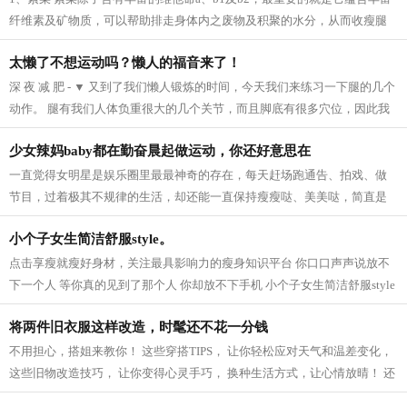
纤维素及矿物质，可以帮助排走身体内之废物及积聚的水分，从而收瘦腿
之效。 2、芝麻 芝麻它的亚麻仁油酸可以...
太懒了不想运动吗？懒人的福音来了！
深 夜 减 肥 - ▼ 又到了我们懒人锻炼的时间，今天我们来练习一下腿的几个
动作。 腿有我们人体负重很大的几个关节，而且脚底有很多穴位，因此我
们要多锻炼我们的脚，促进血液循...
少女辣妈baby都在勤奋晨起做运动，你还好意思在
一直觉得女明星是娱乐圈里最最神奇的存在，每天赶场跑通告、拍戏、做
节目，过着极其不规律的生活，却还能一直保持瘦瘦哒、美美哒，简直是
羡慕死我们这些凡人啦~老天爷爷太不公...
小个子女生简洁舒服style。
点击享瘦就瘦好身材，关注最具影响力的瘦身知识平台 你口口声声说放不
下一个人 等你真的见到了那个人 你却放不下手机 小个子女生简洁舒服style
模特身高159CM 165cm半熟女生的轻熟小性...
将两件旧衣服这样改造，时髦还不花一分钱
不用担心，搭姐来教你！ 这些穿搭TIPS， 让你轻松应对天气和温差变化，
这些旧物改造技巧， 让你变得心灵手巧， 换种生活方式，让心情放晴！ 还
等什么，快点学起来吧！ 针织衫 风...