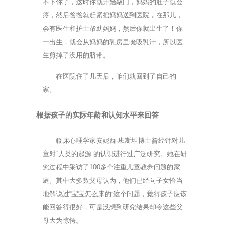
不下你了，这时你就开始敲门，妈妈的肚子就会
疼，然后爸爸就赶紧把妈妈送到医院，在那儿，
会有医生和护士帮助妈妈，然后你就出生了！你
一出生，就会从妈妈的乳房里吮吸乳汁，所以医
生剪掉了没用的脐带。
在医院住了几天后，咱们就回到了自己的
家。
根据孩子的实际年龄和认知水平来回答
临床心理学家安妮西·班斯坦博士曾经针对儿
童对“人类的起源”的认识进行过广泛研究。她在研
究过程中采访了100多个注重儿童教养问题的家
庭。其中大多数父母认为，他们已经向子女恰当
地解说过“宝宝怎么来的”这个问题，觉得孩子应该
能回答得很好，可是没想到研究结果却令这些父
母大为惊愕。