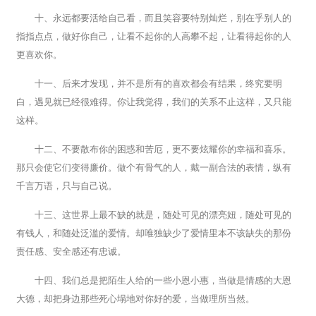
十、永远都要活给自己看，而且笑容要特别灿烂，别在乎别人的
指指点点，做好你自己，让看不起你的人高攀不起，让看得起你的人
更喜欢你。
十一、后来才发现，并不是所有的喜欢都会有结果，终究要明
白，遇见就已经很难得。你让我觉得，我们的关系不止这样，又只能
这样。
十二、不要散布你的困惑和苦厄，更不要炫耀你的幸福和喜乐。
那只会使它们变得廉价。做个有骨气的人，戴一副合法的表情，纵有
千言万语，只与自己说。
十三、这世界上最不缺的就是，随处可见的漂亮妞，随处可见的
有钱人，和随处泛滥的爱情。却唯独缺少了爱情里本不该缺失的那份
责任感、安全感还有忠诚。
十四、我们总是把陌生人给的一些小恩小惠，当做是情感的大恩
大德，却把身边那些死心塌地对你好的爱，当做理所当然。