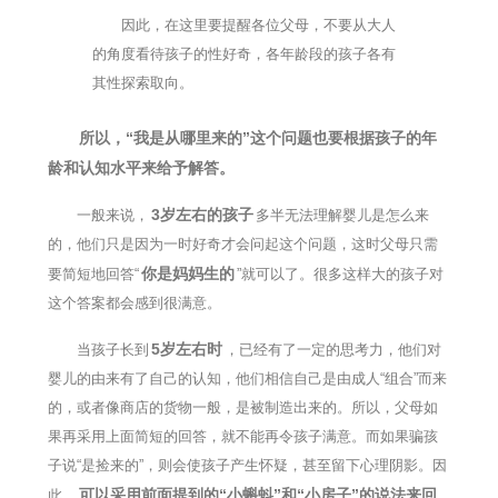
因此，在这里要提醒各位父母，不要从大人
的角度看待孩子的性好奇，各年龄段的孩子各有
其性探索取向。
所以，“我是从哪里来的”这个问题也要根据孩子的年
龄和认知水平来给予解答。
3岁左右的孩子
一般来说，
多半无法理解婴儿是怎么来
的，他们只是因为一时好奇才会问起这个问题，这时父母只需
你是妈妈生的
要简短地回答“
”就可以了。很多这样大的孩子对
这个答案都会感到很满意。
5岁左右时
当孩子长到
，已经有了一定的思考力，他们对
婴儿的由来有了自己的认知，他们相信自己是由成人“组合”而来
的，或者像商店的货物一般，是被制造出来的。所以，父母如
果再采用上面简短的回答，就不能再令孩子满意。而如果骗孩
子说“是捡来的”，则会使孩子产生怀疑，甚至留下心理阴影。因
可以采用前面提到的“小蝌蚪”和“小房子”的说法来回
此，